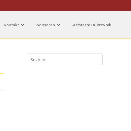
Kontakt
Sponsoren
Gaststätte Dubrovnik
Press
Escape
to
close
the
search
panel.