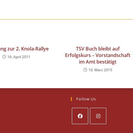
ng zur 2. Knola-Rallye
TSV Buch bleibt auf
Erfolgskurs – Vorstandschaft
16. April 2011
im Amt bestätigt
10. März 2015
Follow Us
Opens
Opens