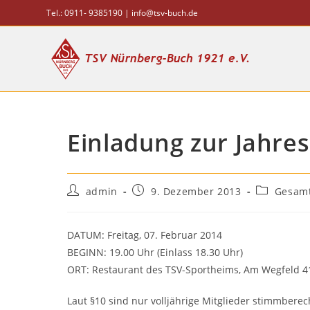
Zum
Tel.: 0911- 9385190 |
info@tsv-buch.de
Inhalt
springen
Einladung zur Jahr
Beitrags-
Beitrag
Beitrags-
admin
9. Dezember 2013
Gesamt
Autor:
veröffentlicht:
Kategorie:
DATUM: Freitag, 07. Februar 2014
BEGINN: 19.00 Uhr (Einlass 18.30 Uhr)
ORT: Restaurant des TSV-Sportheims, Am Wegfeld 4
Laut §10 sind nur volljährige Mitglieder stimmberech