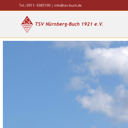
Tel.: 0911- 9385190 |
info@tsv-buch.de