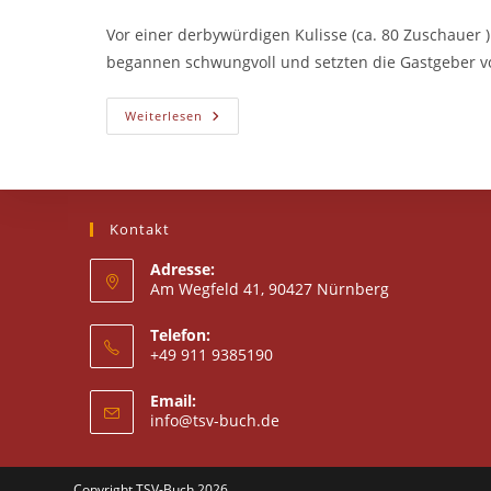
Autor:
veröffentlicht:
Kategorie:
Vor einer derbywürdigen Kulisse (ca. 80 Zuschauer )
begannen schwungvoll und setzten die Gastgeber vo
Bucher
Weiterlesen
Mädels
Weiter
Im
Aufwind:
Buch
Gewinnt
Lokalderby
Kontakt
Adresse:
Am Wegfeld 41, 90427 Nürnberg
Telefon:
+49 911 9385190
Email:
Opens
info@tsv-buch.de
in
your
application
Copyright TSV-Buch 2026