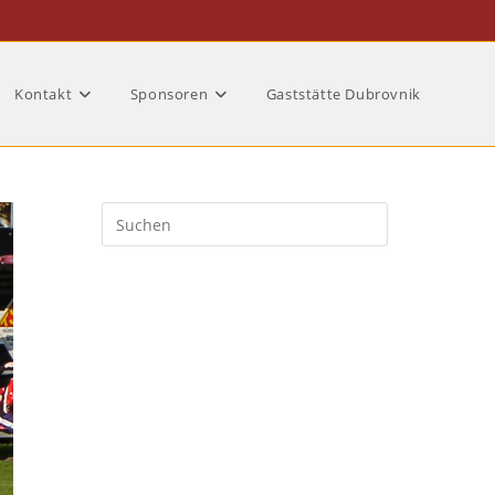
Kontakt
Sponsoren
Gaststätte Dubrovnik
Press
Escape
to
close
the
search
panel.