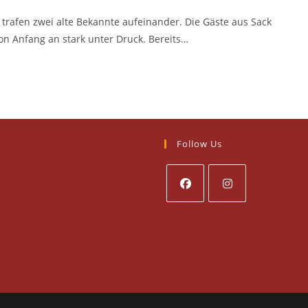
 trafen zwei alte Bekannte aufeinander. Die Gäste aus Sack
n Anfang an stark unter Druck. Bereits…
Follow Us
Opens
Opens
in
in
a
a
new
new
tab
tab