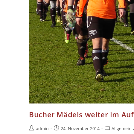
Bucher Mädels weiter im Au
Beitrags-
Beitrag
Beitrags-
admin
24. November 2014
Allgemein